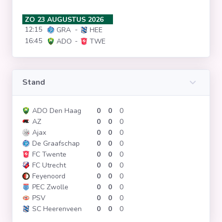
Clubs
ZO 23 AUGUSTUS 2026
12:15
-
GRA
HEE
16:45
-
ADO
TWE
Wedstrijden
Statistieken
Stand
Voetbalpiramide
ADO Den Haag
0
0
0
AZ
0
0
0
Ajax
0
0
0
Overige links
De Graafschap
0
0
0
FC Twente
0
0
0
FC Utrecht
0
0
0
Feyenoord
0
0
0
PEC Zwolle
0
0
0
PSV
0
0
0
SC Heerenveen
0
0
0