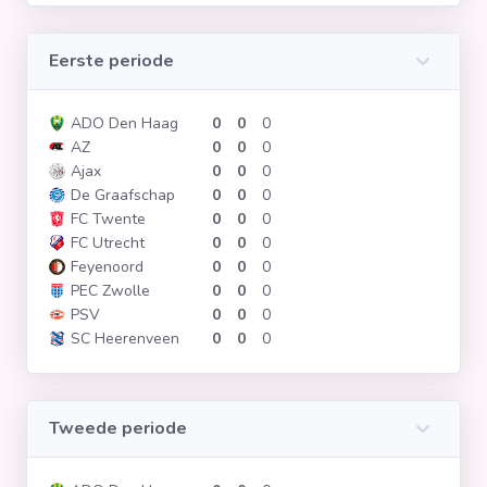
Eerste periode
ADO Den Haag
0
0
0
AZ
0
0
0
Ajax
0
0
0
De Graafschap
0
0
0
FC Twente
0
0
0
FC Utrecht
0
0
0
Feyenoord
0
0
0
PEC Zwolle
0
0
0
PSV
0
0
0
SC Heerenveen
0
0
0
Tweede periode