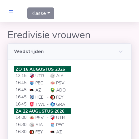
Klasse
MANNEN
Eredivisie vrouwen
Clubs
Wedstrijden
Wedstrijden
ZO 16 AUGUSTUS 2026
12:15
-
UTR
AJA
Statistieken
16:45
-
PEC
PSV
16:45
-
AZ
ADO
16:45
-
HEE
FEY
Voetbalpiramide
16:45
-
TWE
GRA
ZA 22 AUGUSTUS 2026
14:00
-
PSV
UTR
Links
16:30
-
AJA
PEC
VROUWEN
16:30
-
FEY
AZ