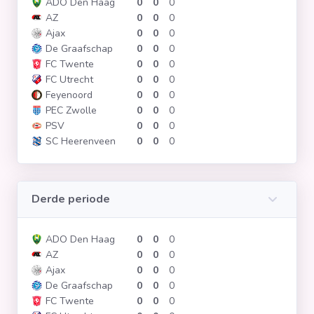
ADO Den Haag
0
0
0
AZ
0
0
0
Ajax
0
0
0
De Graafschap
0
0
0
FC Twente
0
0
0
FC Utrecht
0
0
0
Feyenoord
0
0
0
PEC Zwolle
0
0
0
PSV
0
0
0
SC Heerenveen
0
0
0
Derde periode
ADO Den Haag
0
0
0
AZ
0
0
0
Ajax
0
0
0
De Graafschap
0
0
0
FC Twente
0
0
0