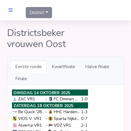
District
MANNEN
Districtsbeker
vrouwen Oost
Clubs
Wedstrijden
Eerste ronde
Kwartfinale
Halve finale
Statistieken
Finale
DINSDAG 14 OKTOBER 2025
Voetbalpiramide
ZAC VR1
-
FC Ommen VR1
1-0
ZATERDAG 18 OKTOBER 2025
Be Quick '28 VR2
-
HHC Hardenberg VR1
1-3
Links
VIOS V. VR1
-
Sparta Nijkerk VR1
0-7
VROUWEN
Alverna VR1
-
VDZ VR1
2-1