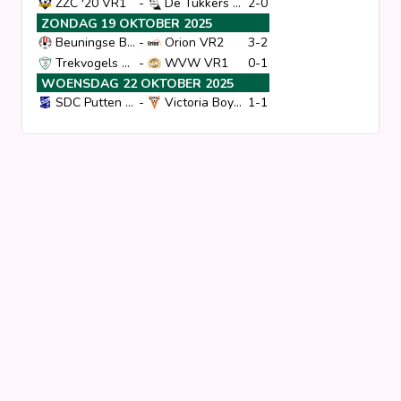
ZZC '20 VR1
-
De Tukkers VR1
2-0
ZONDAG 19 OKTOBER 2025
Clubs
Beuningse Boys VR1
-
Orion VR2
3-2
Trekvogels VR2
-
WVW VR1
0-1
Competities
Wedstrijden
WOENSDAG 22 OKTOBER 2025
Programma's
SDC Putten VR1*
-
Victoria Boys VR1
1-1
Matrixen
Statistieken
KNVB-beker
Voetbalpiramide
Districtsbeker
Overige links