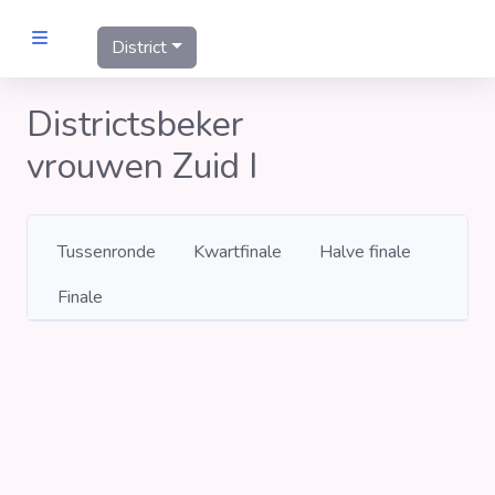
District
MANNEN
Districtsbeker
vrouwen Zuid I
Clubs
Wedstrijden
Tussenronde
Kwartfinale
Halve finale
Statistieken
Finale
Voetbalpiramide
Links
VROUWEN