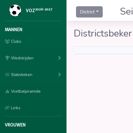
Se
2026-2027
VOZ
District
MANNEN
Districtsbeke
Clubs
Wedstrijden
Statistieken
Voetbalpiramide
Links
VROUWEN