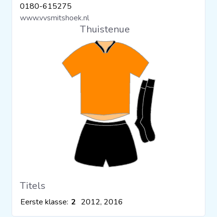
0180-615275
Clubs
www.vvsmitshoek.nl
Thuistenue
Wedstrijden
Statistieken
Voetbalpiramide
Overige links
Titels
Eerste klasse:
2
2012, 2016