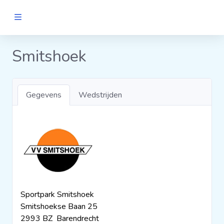
MANNEN
Smitshoek
Clubs
Gegevens
Wedstrijden
Wedstrijden
Statistieken
Voetbalpiramide
Sportpark Smitshoek
Links
Smitshoekse Baan 25
VROUWEN
2993 BZ Barendrecht