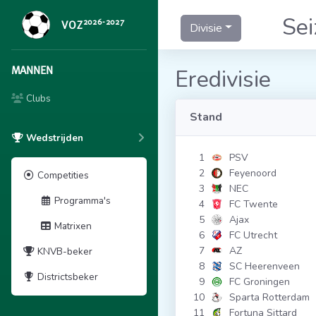
Se
2026-2027
VOZ
Divisie
MANNEN
Eredivisie
Clubs
Stand
Wedstrijden
1
PSV
2
Feyenoord
Competities
3
NEC
Programma's
4
FC Twente
5
Ajax
Matrixen
6
FC Utrecht
7
AZ
KNVB-beker
8
SC Heerenveen
Districtsbeker
9
FC Groningen
10
Sparta Rotterdam
11
Fortuna Sittard