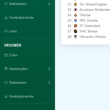
Statistieken
12
Go Ahead Eagles
13
Excelsior Rotterda
14
Telstar
Voetbalpiramide
15
PEC Zwolle
16
FC Volendam
Links
17
NAC Breda
18
Heracles Almelo
VROUWEN
Clubs
Wedstrijden
Statistieken
Voetbalpiramide