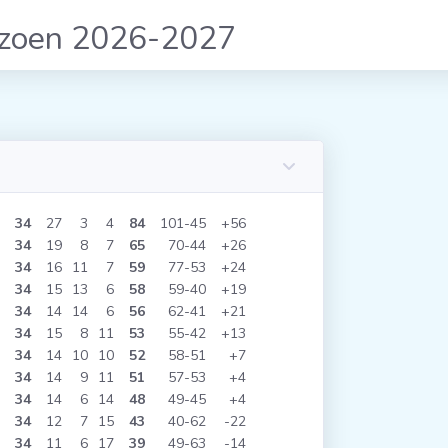
izoen 2026-2027
34
27
3
4
84
101
45
+56
34
19
8
7
65
70
44
+26
34
16
11
7
59
77
53
+24
34
15
13
6
58
59
40
+19
34
14
14
6
56
62
41
+21
34
15
8
11
53
55
42
+13
34
14
10
10
52
58
51
+7
34
14
9
11
51
57
53
+4
34
14
6
14
48
49
45
+4
34
12
7
15
43
40
62
-22
34
11
6
17
39
49
63
-14