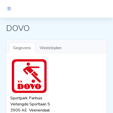
MANNEN
DOVO
Clubs
Gegevens
Wedstrijden
Wedstrijden
Statistieken
Voetbalpiramide
Sportpark Panhuis
Links
Verlengde Sportlaan 5
VROUWEN
3905 AE Veenendaal