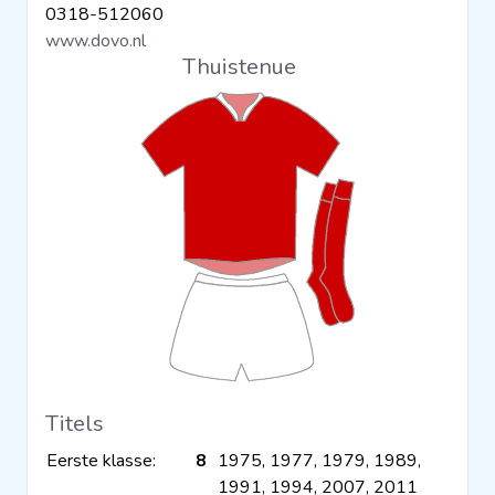
0318-512060
Clubs
www.dovo.nl
Thuistenue
Wedstrijden
Statistieken
Voetbalpiramide
Overige links
Titels
Eerste klasse:
8
1975, 1977, 1979, 1989,
1991, 1994, 2007, 2011