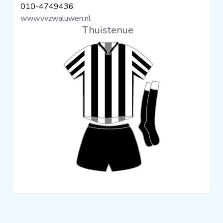
010-4749436
Clubs
www.vvzwaluwen.nl
Thuistenue
Wedstrijden
Statistieken
Voetbalpiramide
Overige links