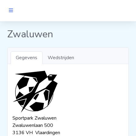
MANNEN
Zwaluwen
Clubs
Gegevens
Wedstrijden
Wedstrijden
Statistieken
Voetbalpiramide
Sportpark Zwaluwen
Links
Zwaluwenlaan 500
VROUWEN
3136 VH Vlaardingen