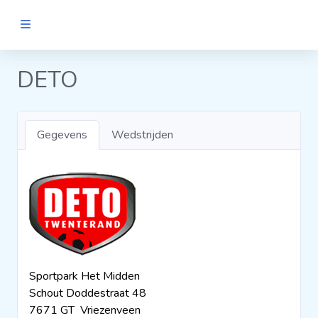
MANNEN
DETO
Clubs
Gegevens
Wedstrijden
Wedstrijden
Statistieken
Voetbalpiramide
Sportpark Het Midden
Links
Schout Doddestraat 48
VROUWEN
7671 GT Vriezenveen