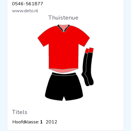
0546-561877
Clubs
www.deto.nl
Thuistenue
Wedstrijden
Statistieken
Voetbalpiramide
Overige links
Titels
Hoofdklasse:
1
2012