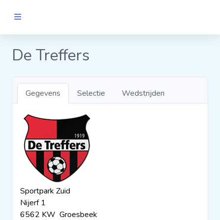
MANNEN
De Treffers
Clubs
Gegevens
Selectie
Wedstrijden
Wedstrijden
Statistieken
Voetbalpiramide
Sportpark Zuid
Links
Nijerf 1
VROUWEN
6562 KW Groesbeek