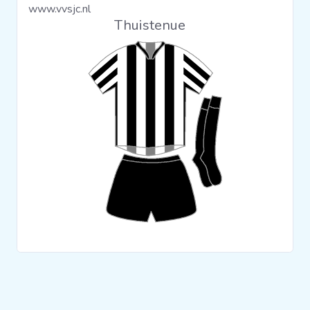
www.vvsjc.nl
Clubs
Thuistenue
Wedstrijden
Statistieken
Voetbalpiramide
Overige links