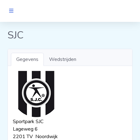
MANNEN
SJC
Clubs
Gegevens
Wedstrijden
Wedstrijden
Statistieken
Voetbalpiramide
Sportpark SJC
Links
Lageweg 6
VROUWEN
2201 TV Noordwijk