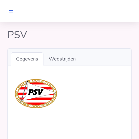
MANNEN
PSV
Clubs
Gegevens
Wedstrijden
Wedstrijden
Statistieken
Voetbalpiramide
Links
VROUWEN