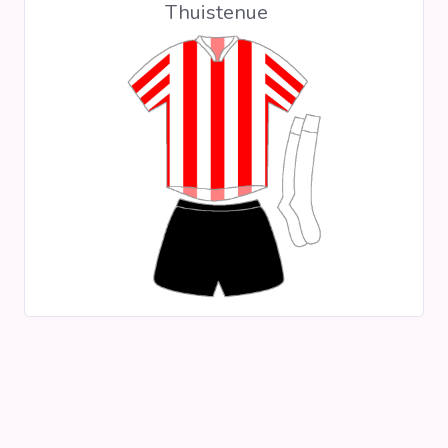
Thuistenue
Clubs
Wedstrijden
Statistieken
Voetbalpiramide
Overige links