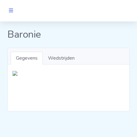
MANNEN
Baronie
Clubs
Gegevens
Wedstrijden
Wedstrijden
Statistieken
Voetbalpiramide
Links
VROUWEN