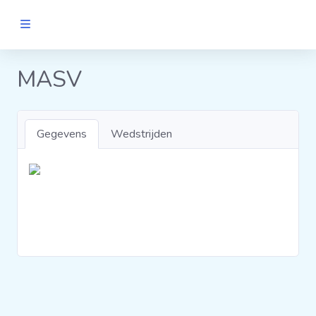
MANNEN
MASV
Clubs
Gegevens
Wedstrijden
Wedstrijden
Statistieken
Voetbalpiramide
Links
VROUWEN