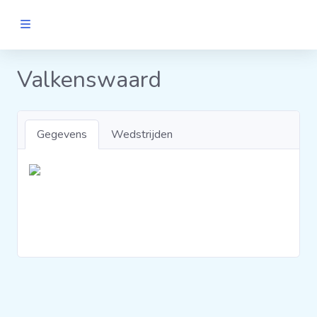
MANNEN
Valkenswaard
Clubs
Gegevens
Wedstrijden
Wedstrijden
Statistieken
Voetbalpiramide
Links
VROUWEN