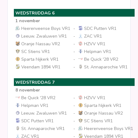
WEDSTRIJDDAG 6
1 november
Heerenveense Boys VR1
-
SDC Putten VR1
Leeuw. Zwaluwen VR1
-
ZAC VR1
Oranje Nassau VR2
-
HZVV VR1
SC Stiens VR1
-
Helpman VR1
Sparta Nijkerk VR1
-
Be Quick '28 VR2
Veendam 1894 VR1
-
St. Annaparochie VR1
WEDSTRIJDDAG 7
8 november
Be Quick '28 VR2
-
HZVV VR1
Helpman VR1
-
Sparta Nijkerk VR1
Leeuw. Zwaluwen VR1
-
Oranje Nassau VR2
SDC Putten VR1
-
SC Stiens VR1
St. Annaparochie VR1
-
Heerenveense Boys VR1
ZAC VR1
-
Veendam 1894 VR1