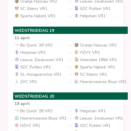
Oranje Nassau VR2
-
Leeuw. Zwaluwen VR1
SC Stiens VR1
-
SDC Putten VR1
Sparta Nijkerk VR1
-
Helpman VR1
WEDSTRIJDDAG 19
11 april
Be Quick '28 VR2
-
Oranje Nassau VR2
Helpman VR1
-
HZVV VR1
Leeuw. Zwaluwen VR1
-
Veendam 1894 VR1
SDC Putten VR1
-
Sparta Nijkerk VR1
St. Annaparochie VR1
-
SC Stiens VR1
ZAC VR1
-
Heerenveense Boys VR1
WEDSTRIJDDAG 20
18 april
Be Quick '28 VR2
-
Helpman VR1
Heerenveense Boys VR1
-
Leeuw. Zwaluwen VR1
HZVV VR1
-
SDC Putten VR1