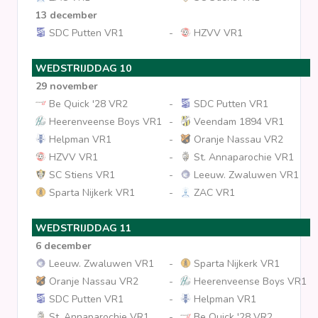
13 december
SDC Putten VR1
-
HZVV VR1
WEDSTRIJDDAG 10
29 november
Be Quick '28 VR2
-
SDC Putten VR1
Heerenveense Boys VR1
-
Veendam 1894 VR1
Helpman VR1
-
Oranje Nassau VR2
HZVV VR1
-
St. Annaparochie VR1
SC Stiens VR1
-
Leeuw. Zwaluwen VR1
Sparta Nijkerk VR1
-
ZAC VR1
WEDSTRIJDDAG 11
6 december
Leeuw. Zwaluwen VR1
-
Sparta Nijkerk VR1
Oranje Nassau VR2
-
Heerenveense Boys VR1
SDC Putten VR1
-
Helpman VR1
St. Annaparochie VR1
-
Be Quick '28 VR2