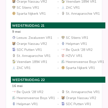
Oranje Nassau VR2
-
Veendam 1894 VR1
SC Stiens VR1
-
ZAC VR1
Sparta Nijkerk VR1
-
St. Annaparochie VR1
WEDSTRIJDDAG 21
9 mei
Leeuw. Zwaluwen VR1
-
SC Stiens VR1
Oranje Nassau VR2
-
Helpman VR1
SDC Putten VR1
-
Be Quick '28 VR2
St. Annaparochie VR1
-
HZVV VR1
Veendam 1894 VR1
-
Heerenveense Boys VR1
ZAC VR1
-
Sparta Nijkerk VR1
WEDSTRIJDDAG 22
16 mei
Be Quick '28 VR2
-
St. Annaparochie VR1
Heerenveense Boys VR1
-
Oranje Nassau VR2
Helpman VR1
-
SDC Putten VR1