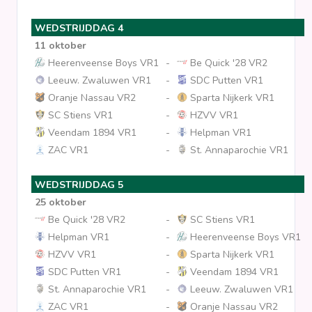
WEDSTRIJDDAG 4
11 oktober
Heerenveense Boys VR1
-
Be Quick '28 VR2
Leeuw. Zwaluwen VR1
-
SDC Putten VR1
Oranje Nassau VR2
-
Sparta Nijkerk VR1
SC Stiens VR1
-
HZVV VR1
Veendam 1894 VR1
-
Helpman VR1
ZAC VR1
-
St. Annaparochie VR1
WEDSTRIJDDAG 5
25 oktober
Be Quick '28 VR2
-
SC Stiens VR1
Helpman VR1
-
Heerenveense Boys VR1
HZVV VR1
-
Sparta Nijkerk VR1
SDC Putten VR1
-
Veendam 1894 VR1
St. Annaparochie VR1
-
Leeuw. Zwaluwen VR1
ZAC VR1
-
Oranje Nassau VR2