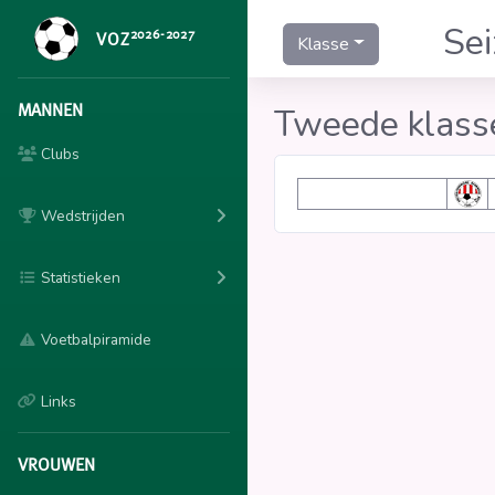
Se
2026-2027
VOZ
Klasse
MANNEN
Tweede klass
Clubs
Wedstrijden
Statistieken
Voetbalpiramide
Links
VROUWEN