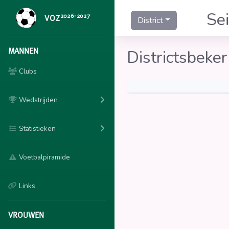
Se
2026-2027
VOZ
District
MANNEN
Districtsbeke
Clubs
Wedstrijden
Statistieken
Voetbalpiramide
Links
VROUWEN