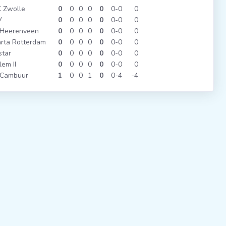
 Zwolle
0
0
0
0
0
0
0
0
V
0
0
0
0
0
0
0
0
 Heerenveen
0
0
0
0
0
0
0
0
rta Rotterdam
0
0
0
0
0
0
0
0
star
0
0
0
0
0
0
0
0
lem II
0
0
0
0
0
0
0
0
 Cambuur
1
0
0
1
0
0
4
-4