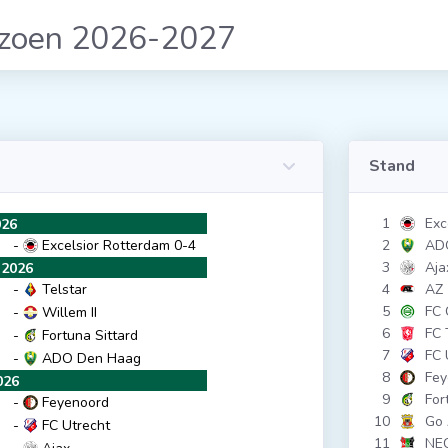
izoen 2026-2027
Stand
1
Exc
026
-
Excelsior Rotterdam
0-4
2
AD
3
Aja
2026
-
Telstar
4
AZ
5
FC 
-
Willem II
6
FC 
-
Fortuna Sittard
7
FC 
-
ADO Den Haag
8
Fey
026
9
For
-
Feyenoord
10
Go 
-
FC Utrecht
11
NE