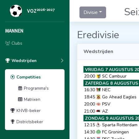
Se
2026-2027
VOZ
Divisie
MANNEN
Eredivisie
Clubs
Wedstrijden
Wedstrijden
VRIJDAG 7 AUGUSTUS 2
20:00
SC Cambuur
Competities
ZATERDAG 8 AUGUSTUS 
Programma's
16:30
NEC
18:45
Go Ahead Eagles
Matrixen
20:00
PSV
KNVB-beker
21:00
AZ
ZONDAG 9 AUGUSTUS 2
Districtsbeker
12:15
Sparta Rotterdam
14:30
FC Groningen