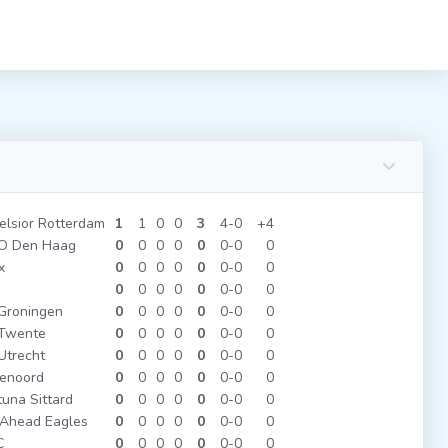
elsior Rotterdam
1
1
0
0
3
4
0
+4
O Den Haag
0
0
0
0
0
0
0
0
x
0
0
0
0
0
0
0
0
0
0
0
0
0
0
0
0
Groningen
0
0
0
0
0
0
0
0
Twente
0
0
0
0
0
0
0
0
Utrecht
0
0
0
0
0
0
0
0
enoord
0
0
0
0
0
0
0
0
tuna Sittard
0
0
0
0
0
0
0
0
Ahead Eagles
0
0
0
0
0
0
0
0
C
0
0
0
0
0
0
0
0