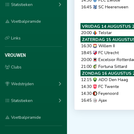
14:30
PEC Zwolle
Statistieken
16:45
SC Heerenveen
Voetbalpiramide
VRIJDAG 14 AUGUSTUS 
20:00
Telstar
Links
ZATERDAG 15 AUGUSTUS
16:30
Willem II
18:45
FC Utrecht
VROUWEN
20:00
Excelsior Rotterd
21:00
Fortuna Sittard
Clubs
ZONDAG 16 AUGUSTUS 
12:15
ADO Den Haag
Wedstrijden
14:30
FC Twente
14:30
Feyenoord
16:45
Ajax
Statistieken
Voetbalpiramide