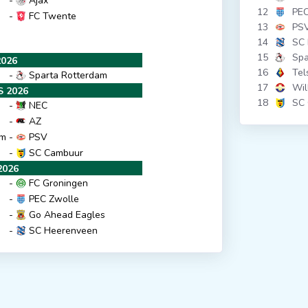
-
Ajax
12
PEC
-
FC Twente
13
PS
14
SC
15
Spa
2026
16
Tel
-
Sparta Rotterdam
17
Wil
 2026
18
SC
-
NEC
-
AZ
am
-
PSV
-
SC Cambuur
2026
-
FC Groningen
-
PEC Zwolle
-
Go Ahead Eagles
-
SC Heerenveen