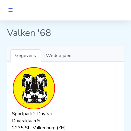
MANNEN
Valken '68
Clubs
Gegevens
Wedstrijden
Wedstrijden
Statistieken
Voetbalpiramide
Sportpark 't Duyfrak
Links
Duyfraklaan 9
VROUWEN
2235 SL Valkenburg (ZH)