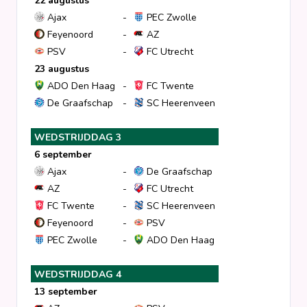
22 augustus
Ajax
-
PEC Zwolle
Clubs
Feyenoord
-
AZ
PSV
-
FC Utrecht
Wedstrijden
23 augustus
ADO Den Haag
-
FC Twente
De Graafschap
-
SC Heerenveen
Statistieken
WEDSTRIJDDAG 3
Voetbalpiramide
6 september
Ajax
-
De Graafschap
AZ
-
FC Utrecht
Overige links
FC Twente
-
SC Heerenveen
Feyenoord
-
PSV
PEC Zwolle
-
ADO Den Haag
WEDSTRIJDDAG 4
13 september