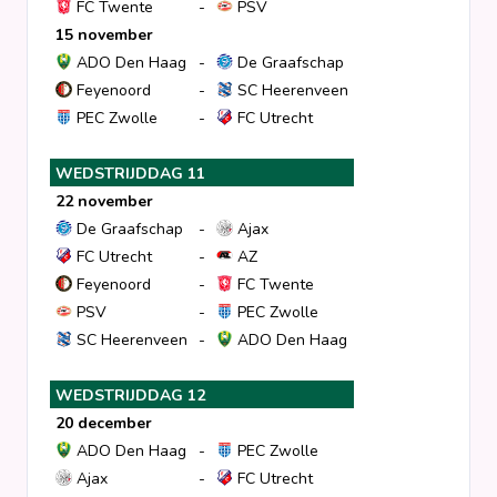
FC Twente
-
PSV
15 november
ADO Den Haag
-
De Graafschap
Feyenoord
-
SC Heerenveen
PEC Zwolle
-
FC Utrecht
WEDSTRIJDDAG 11
22 november
De Graafschap
-
Ajax
FC Utrecht
-
AZ
Feyenoord
-
FC Twente
PSV
-
PEC Zwolle
SC Heerenveen
-
ADO Den Haag
WEDSTRIJDDAG 12
20 december
ADO Den Haag
-
PEC Zwolle
Ajax
-
FC Utrecht