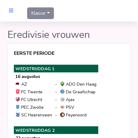
Klasse
MANNEN
Eredivisie vrouwen
Clubs
EERSTE PERIODE
Wedstrijden
WEDSTRIJDDAG 1
16 augustus
Statistieken
AZ
-
ADO Den Haag
FC Twente
-
De Graafschap
FC Utrecht
-
Ajax
Voetbalpiramide
PEC Zwolle
-
PSV
SC Heerenveen
-
Feyenoord
Links
VROUWEN
WEDSTRIJDDAG 2