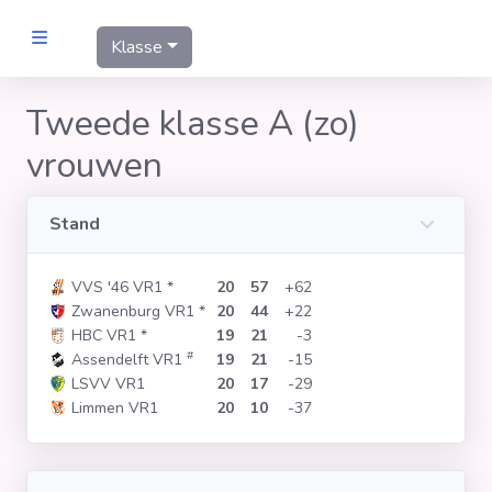
Klasse
MANNEN
Tweede klasse A (zo)
vrouwen
Clubs
Wedstrijden
Stand
VVS '46 VR1
*
20
57
+62
Statistieken
Zwanenburg VR1
*
20
44
+22
HBC VR1
*
19
21
-3
#
Assendelft VR1
19
21
-15
Voetbalpiramide
LSVV VR1
20
17
-29
Limmen VR1
20
10
-37
Links
VROUWEN