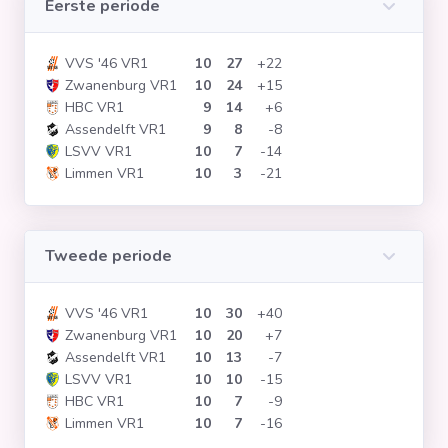
Eerste periode
Clubs
VVS '46 VR1
10
27
+22
Zwanenburg VR1
10
24
+15
Wedstrijden
HBC VR1
9
14
+6
Assendelft VR1
9
8
-8
LSVV VR1
10
7
-14
Statistieken
Limmen VR1
10
3
-21
Voetbalpiramide
Tweede periode
Overige links
VVS '46 VR1
10
30
+40
Zwanenburg VR1
10
20
+7
Assendelft VR1
10
13
-7
LSVV VR1
10
10
-15
HBC VR1
10
7
-9
Limmen VR1
10
7
-16