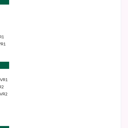
R1
VR1
 VR1
R2
 VR2