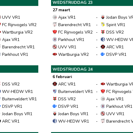
WEDSTRIJDDAG 23
27 maart
UVV VR1
Ajax VR1
-
Jodan Boys V
FC Rijnvogels VR2
Barendrecht VR1
-
Spirit VR1
Wartburgia VR2
FC Rijnvogels VR2
-
DSS VR2
Ajax VR1
Parkhout VR1
-
WV-HEDW V
Barendrecht VR1
UVV VR1
-
ARC VR1
Parkhout VR1
Wartburgia VR2
-
DSVP VR1
WEDSTRIJDDAG 24
6 februari
DSS VR2
ARC VR1
-
Wartburgia V
WV-HEDW VR1
Buitenveldert VR1
-
FC Rijnvogels
Buitenveldert VR1
DSS VR2
-
Ajax VR1
DSVP VR1
DSVP VR1
-
Parkhout VR1
Jodan Boys VR1
Jodan Boys VR1
-
UVV VR1
ARC VR1
WV-HEDW VR1
-
Barendrecht 