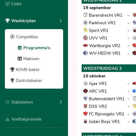
WEDSTRIJDDAG 2
Clubs
19 september
Barendrecht VR1
-
Wedstrijden
Parkhout VR1
-
Spirit VR1
-
Competities
UVV VR1
-
Wartburgia VR2
-
Programma's
WV-HEDW VR1
-
Matrixen
WEDSTRIJDDAG 3
KNVB-beker
10 oktober
Districtsbeker
Ajax VR1
-
ARC VR1
-
Buitenveldert VR1
-
Statistieken
DSS VR2
-
FC Rijnvogels VR2
-
Voetbalpiramide
Jodan Boys VR1
-