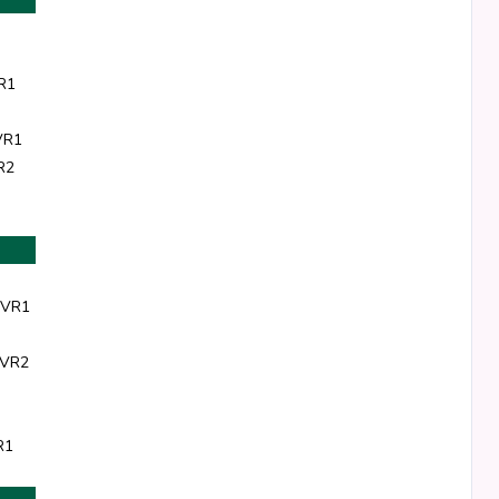
R1
VR1
R2
 VR1
 VR2
R1