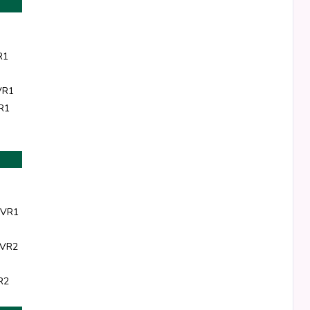
R1
VR1
R1
 VR1
 VR2
R2