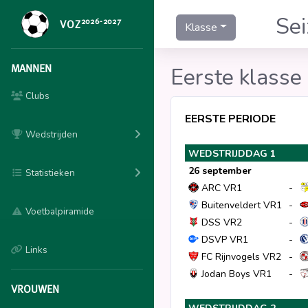
Se
2026-2027
VOZ
Klasse
MANNEN
Eerste klasse
Clubs
EERSTE PERIODE
Wedstrijden
WEDSTRIJDDAG 1
26 september
Statistieken
ARC VR1
-
Buitenveldert VR1
-
Voetbalpiramide
DSS VR2
-
DSVP VR1
-
Links
FC Rijnvogels VR2
-
Jodan Boys VR1
-
VROUWEN