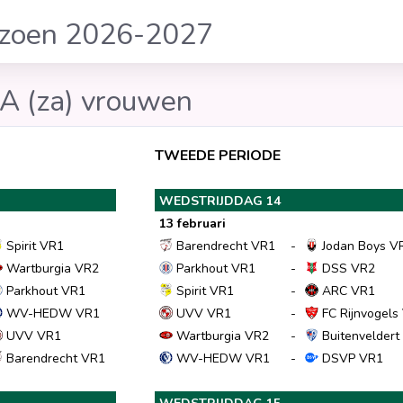
izoen 2026-2027
 A (za) vrouwen
TWEEDE PERIODE
WEDSTRIJDDAG 14
13 februari
Spirit VR1
Barendrecht VR1
-
Jodan Boys V
Wartburgia VR2
Parkhout VR1
-
DSS VR2
Parkhout VR1
Spirit VR1
-
ARC VR1
WV-HEDW VR1
UVV VR1
-
FC Rijnvogels
UVV VR1
Wartburgia VR2
-
Buitenveldert
Barendrecht VR1
WV-HEDW VR1
-
DSVP VR1