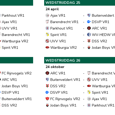
WEDSTRIJDDAG 25
24 april
Parkhout VR1
Ajax VR1
-
Buitenveldert
Ajax VR1
Barendrecht VR1
-
DSVP VR1
UVV VR1
Parkhout VR1
-
ARC VR1
Barendrecht VR1
Spirit VR1
-
WV-HEDW V
Wartburgia VR2
UVV VR1
-
DSS VR2
Spirit VR1
Wartburgia VR2
-
Jodan Boys V
WEDSTRIJDDAG 26
24 oktober
FC Rijnvogels VR2
ARC VR1
-
Barendrecht 
ARC VR1
Buitenveldert VR1
-
UVV VR1
Jodan Boys VR1
DSS VR2
-
Wartburgia V
DSVP VR1
DSVP VR1
-
Spirit VR1
Buitenveldert VR1
FC Rijnvogels VR2
-
Ajax VR1
DSS VR2
Jodan Boys VR1
-
Parkhout VR1