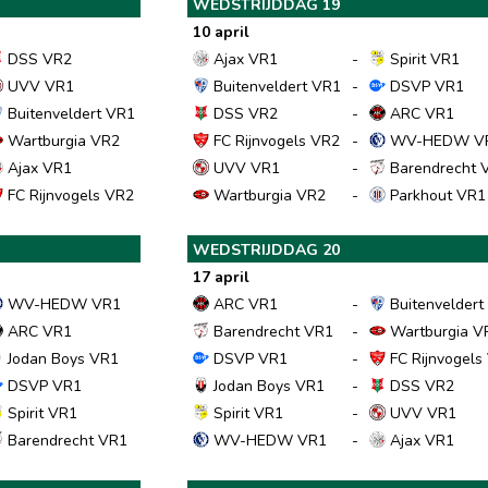
WEDSTRIJDDAG 19
10 april
DSS VR2
Ajax VR1
-
Spirit VR1
UVV VR1
Buitenveldert VR1
-
DSVP VR1
Buitenveldert VR1
DSS VR2
-
ARC VR1
Wartburgia VR2
FC Rijnvogels VR2
-
WV-HEDW V
Ajax VR1
UVV VR1
-
Barendrecht 
FC Rijnvogels VR2
Wartburgia VR2
-
Parkhout VR1
WEDSTRIJDDAG 20
17 april
WV-HEDW VR1
ARC VR1
-
Buitenveldert
ARC VR1
Barendrecht VR1
-
Wartburgia V
Jodan Boys VR1
DSVP VR1
-
FC Rijnvogels
DSVP VR1
Jodan Boys VR1
-
DSS VR2
Spirit VR1
Spirit VR1
-
UVV VR1
Barendrecht VR1
WV-HEDW VR1
-
Ajax VR1