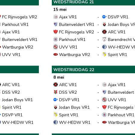
WEDSTRIJDDAG 21
15 mei
FC Rijnvogels VR2
Ajax VR1
-
DSVP VR1
Parkhout VR1
Buitenveldert VR1
-
Jodan Boys V
Ajax VR1
FC Rijnvogels VR2
-
ARC VR1
Buitenveldert VR1
Parkhout VR1
-
Barendrecht 
Wartburgia VR2
UVV VR1
-
WV-HEDW V
UVV VR1
Wartburgia VR2
-
Spirit VR1
WEDSTRIJDDAG 22
8 mei
ARC VR1
ARC VR1
-
Ajax VR1
DSS VR2
DSS VR2
-
Buitenveldert
Jodan Boys VR1
DSVP VR1
-
UVV VR1
Spirit VR1
Jodan Boys VR1
-
FC Rijnvogels
DSVP VR1
Spirit VR1
-
Parkhout VR1
WV-HEDW VR1
WV-HEDW VR1
-
Wartburgia V