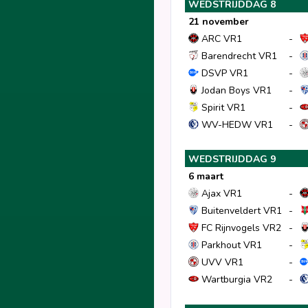
WEDSTRIJDDAG 8
21 november
ARC VR1
-
Barendrecht VR1
-
DSVP VR1
-
Jodan Boys VR1
-
Spirit VR1
-
WV-HEDW VR1
-
WEDSTRIJDDAG 9
6 maart
Ajax VR1
-
Buitenveldert VR1
-
FC Rijnvogels VR2
-
Parkhout VR1
-
UVV VR1
-
Wartburgia VR2
-