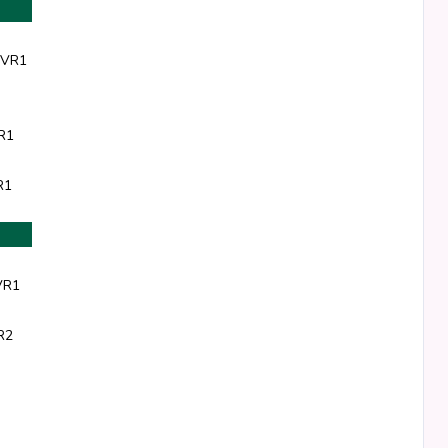
 VR1
R1
R1
VR1
R2