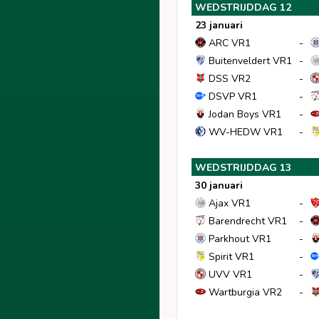
WEDSTRIJDDAG 12
23 januari
ARC VR1
-
Buitenveldert VR1
-
DSS VR2
-
DSVP VR1
-
Jodan Boys VR1
-
WV-HEDW VR1
-
WEDSTRIJDDAG 13
30 januari
Ajax VR1
-
Barendrecht VR1
-
Parkhout VR1
-
Spirit VR1
-
UVV VR1
-
Wartburgia VR2
-