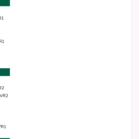
R1
R1
R2
 VR2
VR1