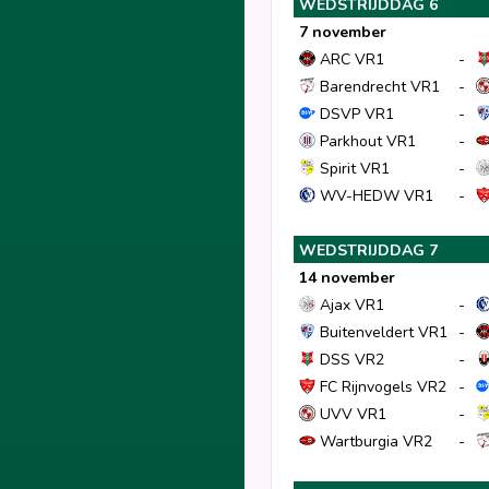
WEDSTRIJDDAG 6
7 november
ARC VR1
-
Barendrecht VR1
-
DSVP VR1
-
Parkhout VR1
-
Spirit VR1
-
WV-HEDW VR1
-
WEDSTRIJDDAG 7
14 november
Ajax VR1
-
Buitenveldert VR1
-
DSS VR2
-
FC Rijnvogels VR2
-
UVV VR1
-
Wartburgia VR2
-