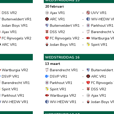
WEDSTRIJDDAG 15
20 februari
DSS VR2
Ajax VR1
-
UVV VR1
Buitenveldert VR1
ARC VR1
-
WV-HEDW V
Jodan Boys VR1
Buitenveldert VR1
-
Parkhout VR1
Ajax VR1
DSS VR2
-
Barendrecht 
FC Rijnvogels VR2
FC Rijnvogels VR2
-
Wartburgia V
ARC VR1
Jodan Boys VR1
-
Spirit VR1
WEDSTRIJDDAG 16
13 maart
Wartburgia VR2
Barendrecht VR1
-
Buitenveldert
DSVP VR1
DSVP VR1
-
ARC VR1
Barendrecht VR1
Parkhout VR1
-
FC Rijnvogels
Spirit VR1
Spirit VR1
-
DSS VR2
Parkhout VR1
Wartburgia VR2
-
Ajax VR1
WV-HEDW VR1
WV-HEDW VR1
-
Jodan Boys V