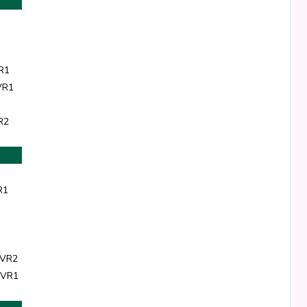
R1
VR1
R2
R1
 VR2
 VR1