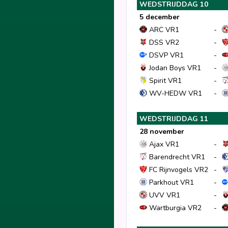
WEDSTRIJDDAG 10
5 december
ARC VR1
-
DSS VR2
-
DSVP VR1
-
Jodan Boys VR1
-
Spirit VR1
-
WV-HEDW VR1
-
WEDSTRIJDDAG 11
28 november
Ajax VR1
-
Barendrecht VR1
-
FC Rijnvogels VR2
-
Parkhout VR1
-
UVV VR1
-
Wartburgia VR2
-