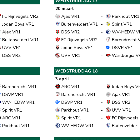
WEDSTRIJDDAG 17
20 maart
FC Rijnvogels VR2
Ajax VR1
-
Parkhout VR1
Jodan Boys VR1
Buitenveldert VR1
-
Spirit VR1
Ajax VR1
DSS VR2
-
WV-HEDW V
Buitenveldert VR1
FC Rijnvogels VR2
-
Barendrecht 
UVV VR1
Jodan Boys VR1
-
DSVP VR1
DSS VR2
UVV VR1
-
Wartburgia V
WEDSTRIJDDAG 18
3 april
Barendrecht VR1
ARC VR1
-
Jodan Boys V
DSVP VR1
Barendrecht VR1
-
Ajax VR1
WV-HEDW VR1
DSVP VR1
-
DSS VR2
Spirit VR1
Parkhout VR1
-
UVV VR1
ARC VR1
Spirit VR1
-
FC Rijnvogels
Parkhout VR1
WV-HEDW VR1
-
Buitenveldert