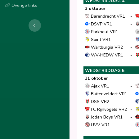
WEDSTRIJDDAG 4
Overige links
3 oktober
Barendrecht VR1
-
DSVP VR1
-
Parkhout VR1
-
Spirit VR1
-
Wartburgia VR2
-
WV-HEDW VR1
-
WEDSTRIJDDAG 5
31 oktober
Ajax VR1
-
Buitenveldert VR1
-
DSS VR2
-
FC Rijnvogels VR2
-
Jodan Boys VR1
-
UVV VR1
-