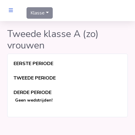
Klasse
MANNEN
Tweede klasse A (zo)
vrouwen
Clubs
Wedstrijden
EERSTE PERIODE
TWEEDE PERIODE
Statistieken
DERDE PERIODE
Voetbalpiramide
Geen wedstrijden!
Links
VROUWEN