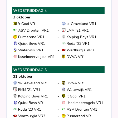
WEDSTRIJDDAG 4
3 oktober
't Gooi VR1
-
's-Graveland VR1
ASV Dronten VR1
-
EMM '21 VR1
Purmerend VR1
-
Kolping Boys VR1
Quick Boys VR1
-
Roda '23 VR1
Waterwijk VR1
-
Wartburgia VR3
IJsselmeervogels VR1
-
DVVA VR1
WEDSTRIJDDAG 5
31 oktober
's-Graveland VR1
-
DVVA VR1
EMM '21 VR1
-
Waterwijk VR1
Kolping Boys VR1
-
't Gooi VR1
Quick Boys VR1
-
IJsselmeervogels VR1
Roda '23 VR1
-
ASV Dronten VR1
Wartburgia VR3
-
Purmerend VR1