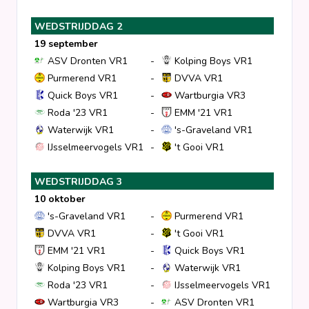
Clubs
WEDSTRIJDDAG 2
19 september
ASV Dronten VR1
-
Kolping Boys VR1
Wedstrijden
Purmerend VR1
-
DVVA VR1
Quick Boys VR1
-
Wartburgia VR3
Statistieken
Roda '23 VR1
-
EMM '21 VR1
Waterwijk VR1
-
's-Graveland VR1
IJsselmeervogels VR1
-
't Gooi VR1
Voetbalpiramide
WEDSTRIJDDAG 3
Overige links
10 oktober
's-Graveland VR1
-
Purmerend VR1
DVVA VR1
-
't Gooi VR1
EMM '21 VR1
-
Quick Boys VR1
Kolping Boys VR1
-
Waterwijk VR1
Roda '23 VR1
-
IJsselmeervogels VR1
Wartburgia VR3
-
ASV Dronten VR1