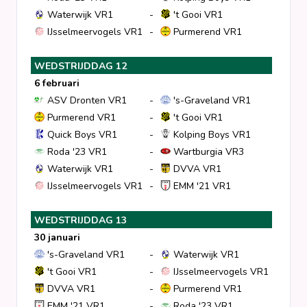
Waterwijk VR1
-
't Gooi VR1
IJsselmeervogels VR1
-
Purmerend VR1
WEDSTRIJDDAG 12
6 februari
ASV Dronten VR1
-
's-Graveland VR1
Purmerend VR1
-
't Gooi VR1
Quick Boys VR1
-
Kolping Boys VR1
Roda '23 VR1
-
Wartburgia VR3
Waterwijk VR1
-
DVVA VR1
IJsselmeervogels VR1
-
EMM '21 VR1
WEDSTRIJDDAG 13
30 januari
's-Graveland VR1
-
Waterwijk VR1
't Gooi VR1
-
IJsselmeervogels VR1
DVVA VR1
-
Purmerend VR1
EMM '21 VR1
-
Roda '23 VR1