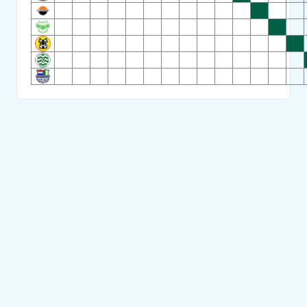
xxx
Clubs
xxx
xxx
Wedstrijden
Statistieken
Voetbalpiramide
Overige links