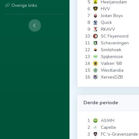
5
Heerjansdam
Overige links
6
HVV
7
Jodan Boys
8
Quick
9
RKAVV
10
SC Feyenoord
11
Scheveningen
12
Smitshoek
13
Spijkenisse
14
Valken '68
15
Westlandia
16
XerxesDZB
Derde periode
1
ASWH
2
Capelle
3
FC 's-Gravenzande