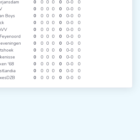
rjansdam
0
0
0
0
0
0
0
0
V
0
0
0
0
0
0
0
0
an Boys
0
0
0
0
0
0
0
0
ck
0
0
0
0
0
0
0
0
AVV
0
0
0
0
0
0
0
0
Feyenoord
0
0
0
0
0
0
0
0
eveningen
0
0
0
0
0
0
0
0
tshoek
0
0
0
0
0
0
0
0
jkenisse
0
0
0
0
0
0
0
0
ken '68
0
0
0
0
0
0
0
0
tlandia
0
0
0
0
0
0
0
0
rxesDZB
0
0
0
0
0
0
0
0