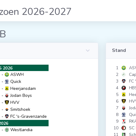
izoen 2026-2027
 B
Stand
1
AS
 2026
-
ASWH
2
Cap
3
FC 
-
Quick
4
HB
-
Heerjansdam
5
Hee
-
Jodan Boys
6
HV
-
HVV
7
Jod
-
Smitshoek
8
Qui
-
FC 's-Gravenzande
9
RK
2026
10
SC 
-
Westlandia
11
Sch