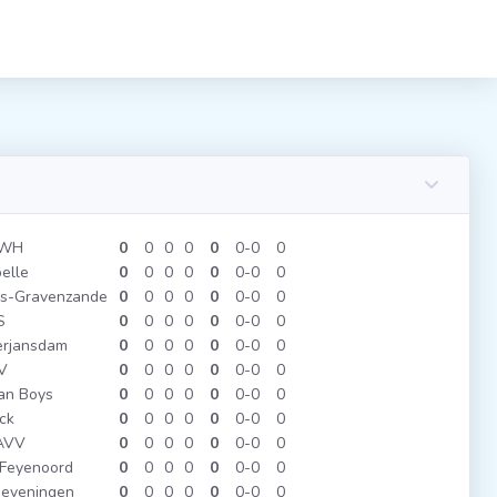
WH
0
0
0
0
0
0
0
0
elle
0
0
0
0
0
0
0
0
's-Gravenzande
0
0
0
0
0
0
0
0
S
0
0
0
0
0
0
0
0
rjansdam
0
0
0
0
0
0
0
0
V
0
0
0
0
0
0
0
0
an Boys
0
0
0
0
0
0
0
0
ck
0
0
0
0
0
0
0
0
AVV
0
0
0
0
0
0
0
0
Feyenoord
0
0
0
0
0
0
0
0
eveningen
0
0
0
0
0
0
0
0