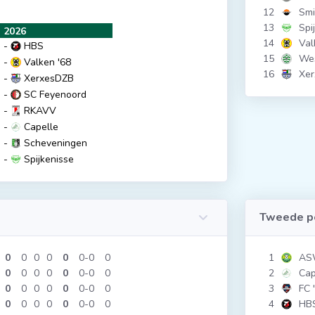
12
Smi
13
Spi
 2026
14
Val
e
-
HBS
15
Wes
-
Valken '68
16
Xe
-
XerxesDZB
-
SC Feyenoord
-
RKAVV
-
Capelle
-
Scheveningen
-
Spijkenisse
Tweede p
0
0
0
0
0
0
0
0
1
AS
0
0
0
0
0
0
0
0
2
Cap
0
0
0
0
0
0
0
0
3
FC 
0
0
0
0
0
0
0
0
4
HB