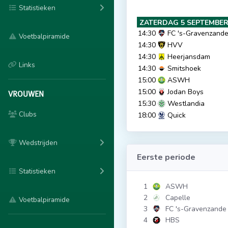
Statistieken
ZATERDAG 5 SEPTEMBER
14:30
FC 's-Gravenzand
Voetbalpiramide
14:30
HVV
14:30
Heerjansdam
Links
14:30
Smitshoek
15:00
ASWH
15:00
Jodan Boys
VROUWEN
15:30
Westlandia
Clubs
18:00
Quick
Wedstrijden
Eerste periode
Statistieken
1
ASWH
2
Capelle
Voetbalpiramide
3
FC 's-Gravenzande
4
HBS