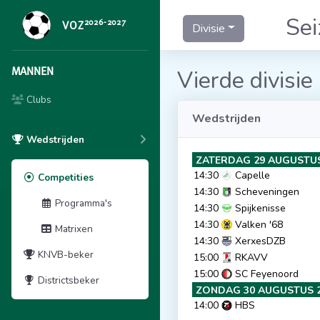
Se
2026-2027
VOZ
Divisie
MANNEN
Vierde divisie
Clubs
Wedstrijden
Wedstrijden
ZATERDAG 29 AUGUSTUS
14:30
Capelle
Competities
14:30
Scheveningen
Programma's
14:30
Spijkenisse
14:30
Valken '68
Matrixen
14:30
XerxesDZB
KNVB-beker
15:00
RKAVV
15:00
SC Feyenoord
Districtsbeker
ZONDAG 30 AUGUSTUS 
14:00
HBS