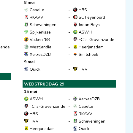
d
8 mei
Capelle
-
HBS
RKAVV
-
SC Feyenoord
Scheveningen
-
Jodan Boys
Spijkenisse
-
ASWH
Valken '68
-
FC 's-Gravenzande
zande
Westlandia
-
Heerjansdam
XerxesDZB
-
Smitshoek
9 mei
Quick
-
HVV
WEDSTRIJDDAG 29
15 mei
ASWH
-
XerxesDZB
FC 's-Gravenzande
-
Capelle
HBS
-
RKAVV
HVV
-
Scheveningen
Heerjansdam
-
Quick