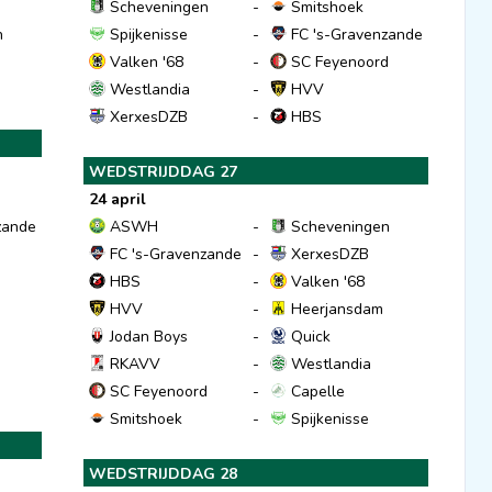
Scheveningen
-
Smitshoek
n
Spijkenisse
-
FC 's-Gravenzande
Valken '68
-
SC Feyenoord
Westlandia
-
HVV
XerxesDZB
-
HBS
WEDSTRIJDDAG 27
24 april
zande
ASWH
-
Scheveningen
FC 's-Gravenzande
-
XerxesDZB
HBS
-
Valken '68
HVV
-
Heerjansdam
Jodan Boys
-
Quick
RKAVV
-
Westlandia
SC Feyenoord
-
Capelle
Smitshoek
-
Spijkenisse
WEDSTRIJDDAG 28