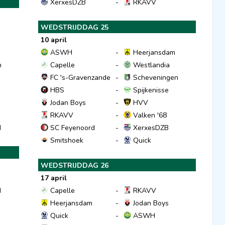
XerxesDZB
-
RKAVV
WEDSTRIJDDAG 25
10 april
ASWH
-
Heerjansdam
n
Capelle
-
Westlandia
FC 's-Gravenzande
-
Scheveningen
HBS
-
Spijkenisse
Jodan Boys
-
HVV
RKAVV
-
Valken '68
d
SC Feyenoord
-
XerxesDZB
Smitshoek
-
Quick
WEDSTRIJDDAG 26
17 april
d
Capelle
-
RKAVV
Heerjansdam
-
Jodan Boys
Quick
-
ASWH