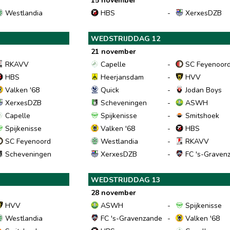
15 november
Westlandia
HBS
-
XerxesDZB
WEDSTRIJDDAG 12
21 november
RKAVV
Capelle
-
SC Feyenoor
HBS
Heerjansdam
-
HVV
Valken '68
Quick
-
Jodan Boys
XerxesDZB
Scheveningen
-
ASWH
Capelle
Spijkenisse
-
Smitshoek
Spijkenisse
Valken '68
-
HBS
SC Feyenoord
Westlandia
-
RKAVV
Scheveningen
XerxesDZB
-
FC 's-Graven
WEDSTRIJDDAG 13
28 november
HVV
ASWH
-
Spijkenisse
Westlandia
FC 's-Gravenzande
-
Valken '68