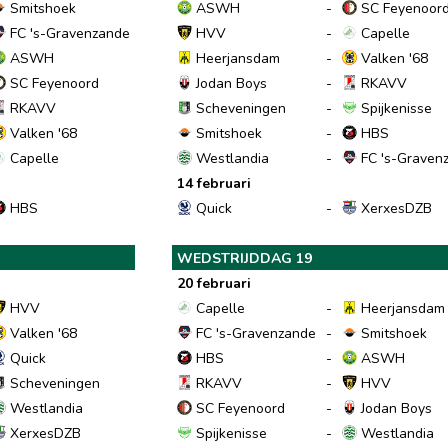
Smitshoek
ASWH
-
SC Feyenoor
FC 's-Gravenzande
HVV
-
Capelle
ASWH
Heerjansdam
-
Valken '68
SC Feyenoord
Jodan Boys
-
RKAVV
RKAVV
Scheveningen
-
Spijkenisse
Valken '68
Smitshoek
-
HBS
Capelle
Westlandia
-
FC 's-Graven
14 februari
HBS
Quick
-
XerxesDZB
WEDSTRIJDDAG 19
20 februari
HVV
Capelle
-
Heerjansdam
Valken '68
FC 's-Gravenzande
-
Smitshoek
Quick
HBS
-
ASWH
Scheveningen
RKAVV
-
HVV
Westlandia
SC Feyenoord
-
Jodan Boys
XerxesDZB
Spijkenisse
-
Westlandia