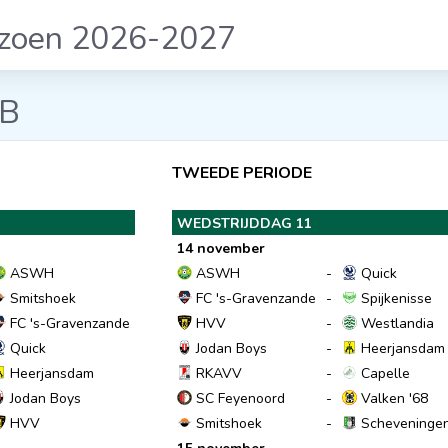
izoen 2026-2027
 B
TWEEDE PERIODE
WEDSTRIJDDAG 11
14 november
ASWH
ASWH
-
Quick
Smitshoek
FC 's-Gravenzande
-
Spijkenisse
FC 's-Gravenzande
HVV
-
Westlandia
Quick
Jodan Boys
-
Heerjansdam
Heerjansdam
RKAVV
-
Capelle
Jodan Boys
SC Feyenoord
-
Valken '68
HVV
Smitshoek
-
Scheveninge