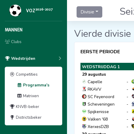
Se
2026-2027
VOZ
Divisie
MANNEN
Vierde divisie
Clubs
EERSTE PERIODE
Wedstrijden
WEDSTRIJDDAG 1
Competities
29 augustus
Capelle
-
Programma's
RKAVV
-
Matrixen
SC Feyenoord
-
Scheveningen
-
KNVB-beker
Spijkenisse
-
Districtsbeker
Valken '68
-
XerxesDZB
-