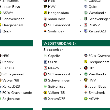
Smitshoek
HBS
-
Capelle
Jodan Boys
HVV
-
Quick
ASWH
Heerjansdam
-
Westlandia
Scheveningen
Jodan Boys
-
Scheveninge
Heerjansdam
SC Feyenoord
-
RKAVV
Quick
Smitshoek
-
XerxesDZB
WEDSTRIJDDAG 14
5 december
HBS
Capelle
-
FC 's-Graven
RKAVV
Quick
-
Heerjansdam
Capelle
RKAVV
-
HBS
SC Feyenoord
SC Feyenoord
-
Westlandia
Valken '68
Scheveningen
-
HVV
XerxesDZB
Spijkenisse
-
Jodan Boys
FC 's-Gravenzande
Valken '68
-
Smitshoek
Spijkenisse
XerxesDZB
-
ASWH