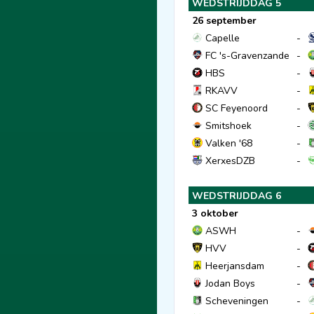
WEDSTRIJDDAG 5
26 september
Capelle
-
FC 's-Gravenzande
-
HBS
-
RKAVV
-
SC Feyenoord
-
Smitshoek
-
Valken '68
-
XerxesDZB
-
WEDSTRIJDDAG 6
3 oktober
ASWH
-
HVV
-
Heerjansdam
-
Jodan Boys
-
Scheveningen
-