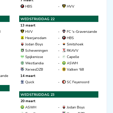
7 maart
HBS
-
HVV
WEDSTRIJDDAG 22
13 maart
d
HVV
-
FC 's-Gravenzande
Heerjansdam
-
HBS
Jodan Boys
-
Smitshoek
Scheveningen
-
RKAVV
Spijkenisse
-
Capelle
Westlandia
-
ASWH
XerxesDZB
-
Valken '68
zande
14 maart
Quick
-
SC Feyenoord
WEDSTRIJDDAG 23
20 maart
ASWH
-
Jodan Boys