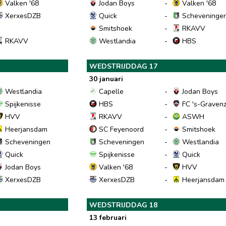
Valken '68
Jodan Boys
-
Valken '68
XerxesDZB
Quick
-
Scheveninge
Smitshoek
-
RKAVV
RKAVV
Westlandia
-
HBS
WEDSTRIJDDAG 17
30 januari
Westlandia
Capelle
-
Jodan Boys
Spijkenisse
HBS
-
FC 's-Graven
HVV
RKAVV
-
ASWH
Heerjansdam
SC Feyenoord
-
Smitshoek
Scheveningen
Scheveningen
-
Westlandia
Quick
Spijkenisse
-
Quick
Jodan Boys
Valken '68
-
HVV
XerxesDZB
XerxesDZB
-
Heerjansdam
WEDSTRIJDDAG 18
13 februari