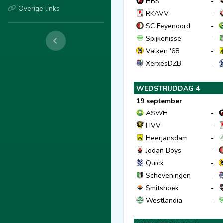
HBS
-
Overige links
RKAVV
-
SC Feyenoord
-
Spijkenisse
-
Valken '68
-
XerxesDZB
-
WEDSTRIJDDAG 4
19 september
ASWH
-
HVV
-
Heerjansdam
-
Jodan Boys
-
Quick
-
Scheveningen
-
Smitshoek
-
Westlandia
-