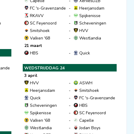
Capelle
-
XerxesDZB
FC 's-Gravenzande
-
Heerjansdam
RKAVV
-
Spijkenisse
n
SC Feyenoord
-
Scheveningen
Smitshoek
-
HVV
Valken '68
-
Westlandia
21 maart
HBS
-
Quick
zande
WEDSTRIJDDAG 24
3 april
HVV
-
ASWH
Heerjansdam
-
Smitshoek
Quick
-
FC 's-Gravenzande
Scheveningen
-
HBS
Spijkenisse
-
SC Feyenoord
Valken '68
-
Capelle
Westlandia
-
Jodan Boys