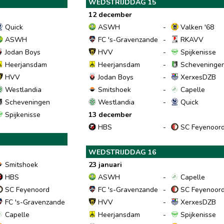
WEDSTRIJDDAG 15
12 december
Quick
ASWH
-
Valken '68
ASWH
FC 's-Gravenzande
-
RKAVV
Jodan Boys
HVV
-
Spijkenisse
Heerjansdam
Heerjansdam
-
Scheveninge
HVV
Jodan Boys
-
XerxesDZB
Westlandia
Smitshoek
-
Capelle
Scheveningen
Westlandia
-
Quick
Spijkenisse
13 december
HBS
-
SC Feyenoor
WEDSTRIJDDAG 16
Smitshoek
23 januari
HBS
ASWH
-
Capelle
SC Feyenoord
FC 's-Gravenzande
-
SC Feyenoor
FC 's-Gravenzande
HVV
-
XerxesDZB
Capelle
Heerjansdam
-
Spijkenisse