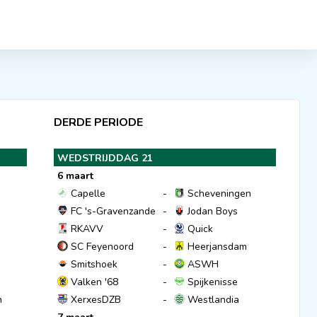
DERDE PERIODE
WEDSTRIJDDAG 21
6 maart
Capelle
-
Scheveningen
FC 's-Gravenzande
-
Jodan Boys
RKAVV
-
Quick
SC Feyenoord
-
Heerjansdam
Smitshoek
-
ASWH
Valken '68
-
Spijkenisse
n
XerxesDZB
-
Westlandia