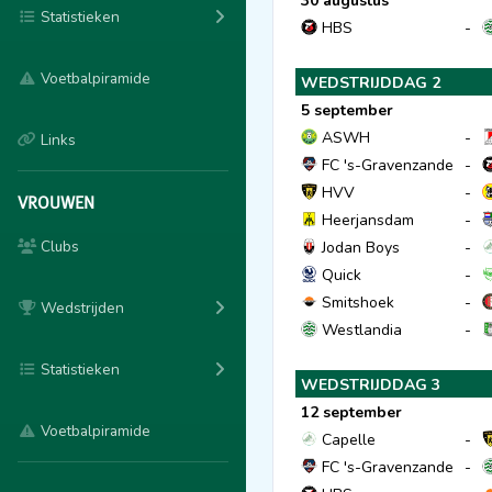
30 augustus
Statistieken
HBS
-
Voetbalpiramide
WEDSTRIJDDAG 2
5 september
ASWH
-
Links
FC 's-Gravenzande
-
HVV
-
VROUWEN
Heerjansdam
-
Clubs
Jodan Boys
-
Quick
-
Smitshoek
-
Wedstrijden
Westlandia
-
Statistieken
WEDSTRIJDDAG 3
12 september
Voetbalpiramide
Capelle
-
FC 's-Gravenzande
-