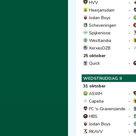
HVV
-
Heerjansdam
-
Jodan Boys
-
Scheveningen
-
Spijkenisse
-
Westlandia
-
XerxesDZB
-
25 oktober
Quick
-
WEDSTRIJDDAG 9
31 oktober
ASWH
-
Capelle
-
FC 's-Gravenzande
-
HBS
-
Jodan Boys
-
RKAVV
-