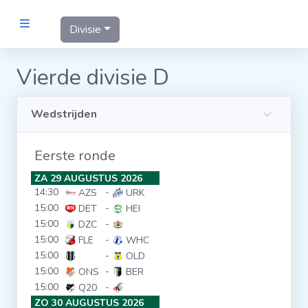
Divisie
MANNEN
Vierde divisie D
Clubs
Wedstrijden
Wedstrijden
Eerste ronde
ZA 29 AUGUSTUS 2026
Statistieken
14:30
-
AZS
URK
15:00
-
DET
HEI
15:00
-
DZC
Voetbalpiramide
15:00
-
FLE
WHC
15:00
-
OLD
Links
15:00
-
ONS
BER
15:00
-
Q20
VROUWEN
ZO 30 AUGUSTUS 2026