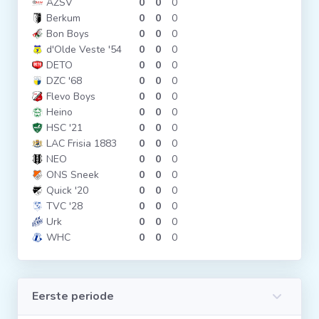
AZSV
0
0
0
Berkum
0
0
0
Bon Boys
0
0
0
d'Olde Veste '54
0
0
0
DETO
0
0
0
DZC '68
0
0
0
Flevo Boys
0
0
0
Heino
0
0
0
HSC '21
0
0
0
LAC Frisia 1883
0
0
0
NEO
0
0
0
ONS Sneek
0
0
0
Quick '20
0
0
0
TVC '28
0
0
0
Urk
0
0
0
WHC
0
0
0
Eerste periode