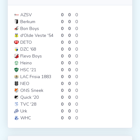
AZSV
0
0
0
Berkum
0
0
0
Bon Boys
0
0
0
d'Olde Veste '54
0
0
0
DETO
0
0
0
DZC '68
0
0
0
Flevo Boys
0
0
0
Heino
0
0
0
HSC '21
0
0
0
LAC Frisia 1883
0
0
0
NEO
0
0
0
ONS Sneek
0
0
0
Quick '20
0
0
0
TVC '28
0
0
0
Urk
0
0
0
WHC
0
0
0