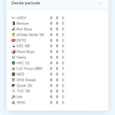
Derde periode
AZSV
0
0
0
Berkum
0
0
0
Bon Boys
0
0
0
d'Olde Veste '54
0
0
0
DETO
0
0
0
DZC '68
0
0
0
Flevo Boys
0
0
0
Heino
0
0
0
HSC '21
0
0
0
LAC Frisia 1883
0
0
0
NEO
0
0
0
ONS Sneek
0
0
0
Quick '20
0
0
0
TVC '28
0
0
0
Urk
0
0
0
WHC
0
0
0