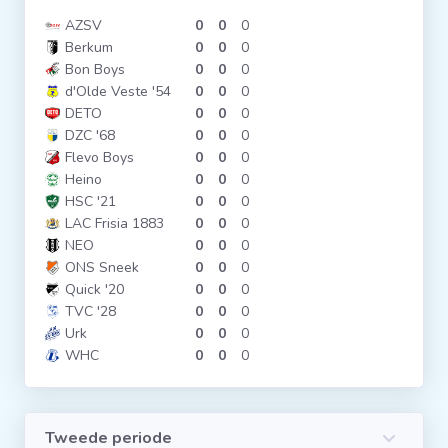
AZSV
0
0
0
Berkum
0
0
0
Bon Boys
0
0
0
d'Olde Veste '54
0
0
0
DETO
0
0
0
DZC '68
0
0
0
Flevo Boys
0
0
0
Heino
0
0
0
HSC '21
0
0
0
LAC Frisia 1883
0
0
0
NEO
0
0
0
ONS Sneek
0
0
0
Quick '20
0
0
0
TVC '28
0
0
0
Urk
0
0
0
WHC
0
0
0
Tweede periode