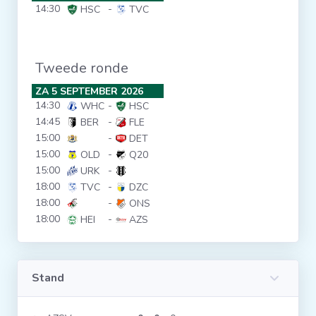
14:30
-
HSC
TVC
Clubs
Tweede ronde
Wedstrijden
ZA 5 SEPTEMBER 2026
14:30
-
WHC
HSC
Statistieken
14:45
-
BER
FLE
15:00
-
DET
15:00
-
Voetbalpiramide
OLD
Q20
15:00
-
URK
18:00
-
TVC
DZC
Overige links
18:00
-
ONS
18:00
-
HEI
AZS
Stand